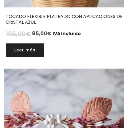
TOCADO FLEXIBLE PLATEADO CON APLICACIONES DE
CRISTAL AZUL
El
El
105,00
€
85,00
€
IVA Incluido
precio
precio
original
actual
Leer más
era:
es:
105,00€.
85,00€.