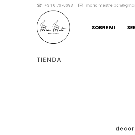
+34 617670693
maria.mestre.bcn@gmai
SOBRE MI
SE
TIENDA
decor