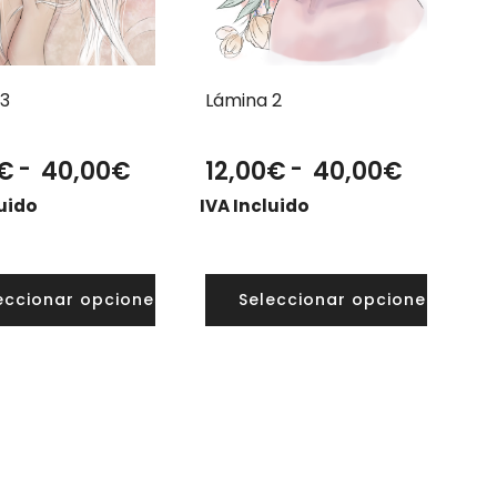
 3
Lámina 2
Rango
Rango
€
-
40,00
€
12,00
€
-
40,00
€
de
de
luido
IVA Incluido
precios:
precios:
desde
desde
12,00€
12,00€
eccionar opciones
Seleccionar opciones
hasta
hasta
40,00€
40,00€