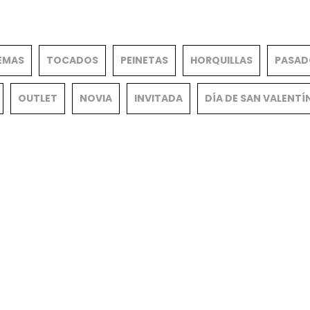
EMAS
TOCADOS
PEINETAS
HORQUILLAS
PASAD
OUTLET
NOVIA
INVITADA
DÍA DE SAN VALENTÍ