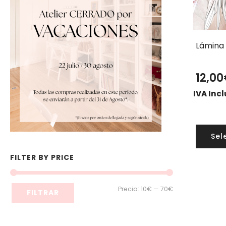
Lámina
12,00
IVA Inc
Sel
FILTER BY PRICE
Precio
Precio
Precio:
10€
—
70€
FILTRAR
mínimo
máximo