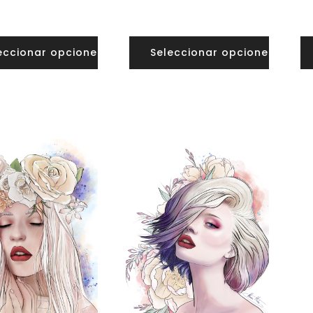
precios:
precios:
desde
desde
40,00€
12,00€
eccionar opciones
Seleccionar opciones
hasta
hasta
65,00€
40,00€