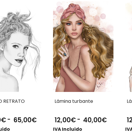
O RETRATO
Lámina turbante
Lá
Rango
Rango
0
€
-
65,00
€
12,00
€
-
40,00
€
1
de
de
luido
IVA Incluido
IV