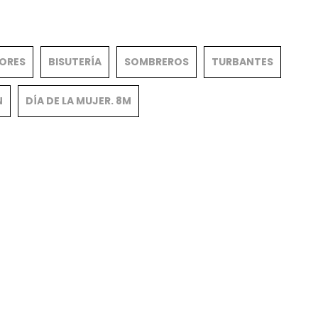
ORES
BISUTERÍA
SOMBREROS
TURBANTES
N
DÍA DE LA MUJER. 8M