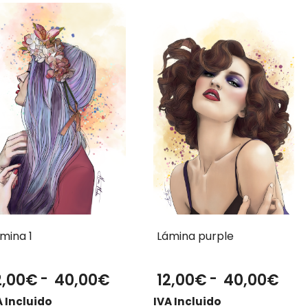
mina 1
Lámina purple
Rango
Ran
2,00
€
-
40,00
€
12,00
€
-
40,00
€
de
de
A Incluido
IVA Incluido