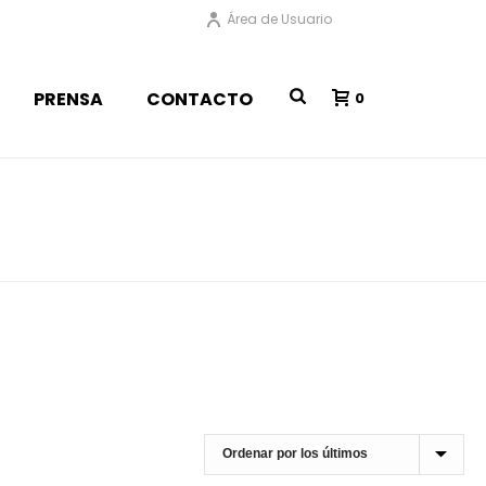
Área de Usuario
PRENSA
CONTACTO
0
PORTADA
»
DECORACIÓN